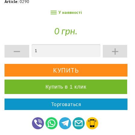
Article:
0290

У наявності
0 грн.


Купить в 1 клик
Торговаться