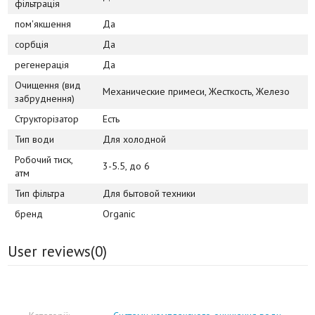
фільтрація
пом'якшення
Да
сорбція
Да
регенерація
Да
Очищення (вид
Механические примеси, Жесткость, Железо
забруднення)
Структорізатор
Есть
Тип води
Для холодной
Робочий тиск,
3-5.5, до 6
атм
Тип фільтра
Для бытовой техники
бренд
Organic
User reviews(
0
)