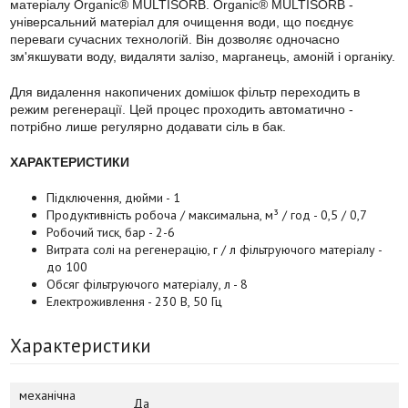
матеріалу Organic® MULTISORB. Organic® MULTISORB -
універсальний матеріал для очищення води, що поєднує
переваги сучасних технологій. Він дозволяє одночасно
зм'якшувати воду, видаляти залізо, марганець, амоній і органіку.
Для видалення накопичених домішок фільтр переходить в
режим регенерації. Цей процес проходить автоматично -
потрібно лише регулярно додавати сіль в бак.
ХАРАКТЕРИСТИКИ
Підключення, дюйми - 1
Продуктивність робоча / максимальна, м³ / год - 0,5 / 0,7
Робочий тиск, бар - 2-6
Витрата солі на регенерацію, г / л фільтруючого матеріалу -
до 100
Обсяг фільтруючого матеріалу, л - 8
Електроживлення - 230 В, 50 Гц
Характеристики
механічна
Да