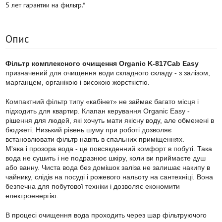
5 лет гарантии на фильтр.*
Опис
Фільтр комплексного очищення Organic K-817Cab Easy
призначений для очищення води складного складу - з залізом,
марганцем, органікою і високою жорсткістю.
Компактний фільтр типу «кабінет» не займає багато місця і
підходить для квартир. Клапан керування Organic Easy -
рішення для людей, які хочуть мати якісну воду, але обмежені в
бюджеті. Низький рівень шуму при роботі дозволяє
встановлювати фільтр навіть в спальних приміщеннях.
М'яка і прозора вода - це повсякденний комфорт в побуті. Така
вода не сушить і не подразнює шкіру, коли ви приймаєте душ
або ванну. Чиста вода без домішок заліза не залишає накипу в
чайнику, слідів на посуді і рожевого нальоту на сантехніці. Вона
безпечна для побутової техніки і дозволяє економити
електроенергію.
В процесі очищення вода проходить через шар фільтруючого