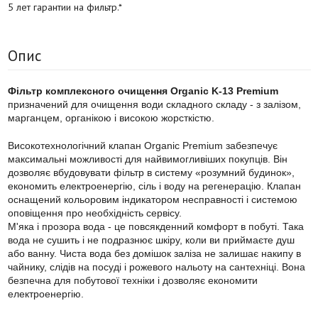
5 лет гарантии на фильтр.*
Опис
Фільтр комплексного очищення Organic K-13 Premium
призначений для очищення води складного складу - з залізом,
марганцем, органікою і високою жорсткістю.
Високотехнологічний клапан Organic Premium забезпечує
максимальні можливості для найвимогливіших покупців. Він
дозволяє вбудовувати фільтр в систему «розумний будинок»,
економить електроенергію, сіль і воду на регенерацію. Клапан
оснащений кольоровим індикатором несправності і системою
оповіщення про необхідність сервісу.
М'яка і прозора вода - це повсякденний комфорт в побуті. Така
вода не сушить і не подразнює шкіру, коли ви приймаєте душ
або ванну. Чиста вода без домішок заліза не залишає накипу в
чайнику, слідів на посуді і рожевого нальоту на сантехніці. Вона
безпечна для побутової техніки і дозволяє економити
електроенергію.