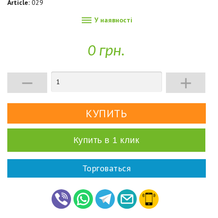
Article:
029

У наявності
0 грн.


Купить в 1 клик
Торговаться