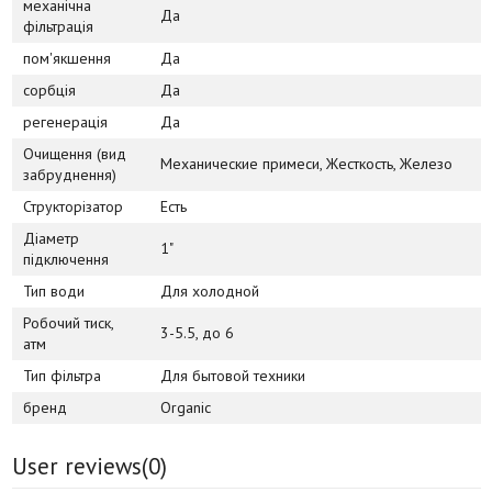
механічна
Да
фільтрація
пом'якшення
Да
сорбція
Да
регенерація
Да
Очищення (вид
Механические примеси, Жесткость, Железо
забруднення)
Структорізатор
Есть
Діаметр
1"
підключення
Тип води
Для холодной
Робочий тиск,
3-5.5, до 6
атм
Тип фільтра
Для бытовой техники
бренд
Organic
User reviews(
0
)