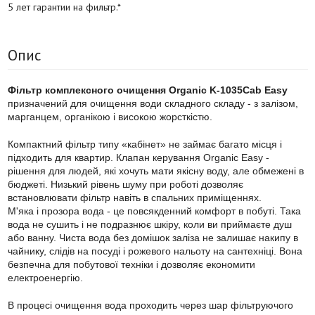
5 лет гарантии на фильтр.*
Опис
Фільтр комплексного очищення Organic K-1035Cab Easy
призначений для очищення води складного складу - з залізом,
марганцем, органікою і високою жорсткістю.
Компактний фільтр типу «кабінет» не займає багато місця і
підходить для квартир. Клапан керування Organic Easy -
рішення для людей, які хочуть мати якісну воду, але обмежені в
бюджеті. Низький рівень шуму при роботі дозволяє
встановлювати фільтр навіть в спальних приміщеннях.
М'яка і прозора вода - це повсякденний комфорт в побуті. Така
вода не сушить і не подразнює шкіру, коли ви приймаєте душ
або ванну. Чиста вода без домішок заліза не залишає накипу в
чайнику, слідів на посуді і рожевого нальоту на сантехніці. Вона
безпечна для побутової техніки і дозволяє економити
електроенергію.
В процесі очищення вода проходить через шар фільтруючого