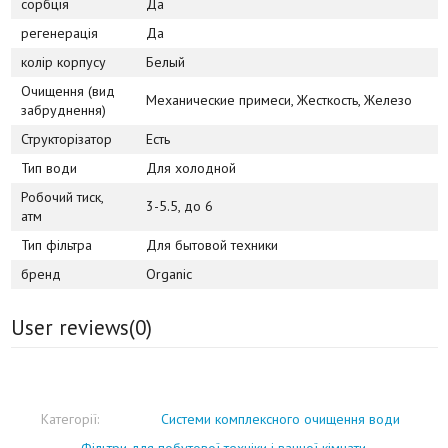
сорбція
Да
регенерація
Да
колір корпусу
Белый
Очищення (вид
Механические примеси, Жесткость, Железо
забруднення)
Структорізатор
Есть
Тип води
Для холодной
Робочий тиск,
3-5.5, до 6
атм
Тип фільтра
Для бытовой техники
бренд
Organic
User reviews(
0
)
Категорії:
Системи комплексного очищення води