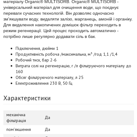
матеріалу Organic® MULTISORB. Organic® MULTISORB -
універсальний матеріал для очищення води, що поєднує
переваги сучасних технологій. Він дозволяє одночасно
зм'якшувати воду, видаляти залізо, марганець, амоній і органіку.
Для видалення накопичених домішок фільтр переходить в
режим регенерації. Цей процес проходить автоматично -
потрібно лише регулярно додавати сіль в бак.
Підключення, дюйми 1
Продуктивність робоча /максимальна, м³ /год 1,1 /1,4
Робочий тиск, бар 2-6
Витрата солі на регенерацію, г /л фільтруючого матеріалу до
160
Обсяг фільтруючого матеріалу, л 25
Електроживлення 230 В, 50 Гц
Характеристики
механічна
Да
фільтрація
пом'якшення
Да