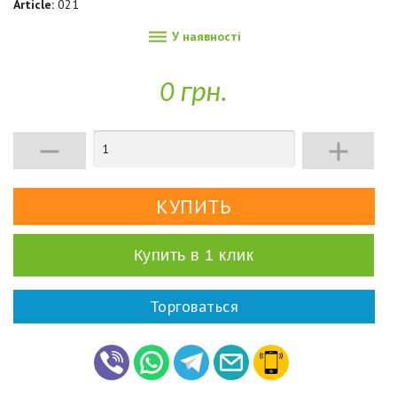
Article:
021

У наявності
0 грн.


Купить в 1 клик
Торговаться