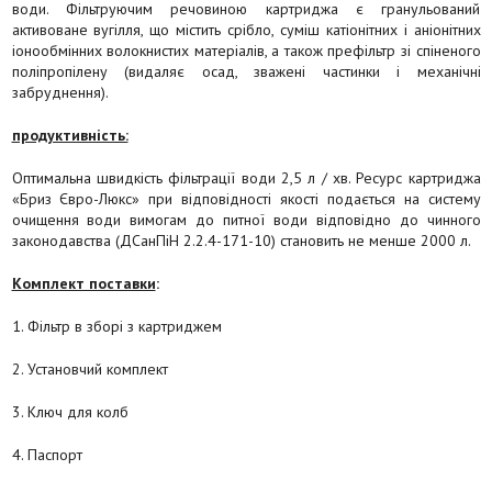
води. Фільтруючим речовиною картриджа є гранульований
активоване вугілля, що містить срібло, суміш катіонітних і аніонітних
іонообмінних волокнистих матеріалів, а також префільтр зі спіненого
поліпропілену (видаляє осад, зважені частинки і механічні
забруднення).
продуктивність:
Оптимальна швидкість фільтрації води 2,5 л / хв. Ресурс картриджа
«Бриз Євро-Люкс» при відповідності якості подається на систему
очищення води вимогам до питної води відповідно до чинного
законодавства (ДСанПіН 2.2.4-171-10) становить не менше 2000 л.
Комплект поставки
:
1. Фільтр в зборі з картриджем
2. Установчий комплект
3. Ключ для колб
4. Паспорт