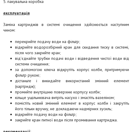
5. пакувальна коробка
експлуатація
Заміна картриджів в системі очищення здійснюється наступним
чином:
перекрийте подачу води на фільтр;
відкрийте водорозбірний кран для скидання тиску в системі,
після чого закрийте кран;
від'єднайте трубки подачі води і відведення чистої води від
системи очищення;
за допомогою ключа відкрутіть корпус колби, притримуючи
фільтр рукою;
дістаньте і викидайте використаний змінний елемент
(картридж);
промийте внутрішню поверхню корпусу колби;
кільце ущільнювача витріть насухо і змастіть вазеліном;
помістіть новий змінний елемент в корпус колби і закрутіть
його тільки вручну, не докладаючи надмірних зусиль;
відкрийте подачу води на фільтр;
закрийте кран питної води після промивання картриджа.
рекомендації
: