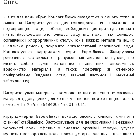
Опис
Фільтр для води «Бриз Компакт-Люкс» складається з одного ступеня
очищення. Використовується для кондиціонування і пом'якшення
водопровідної води, в обсязі, необхідному для приготування їжі і
пиття. Високоефективно очищає воду від механічних домішок,
органічних і хлорорганічних сполук, іонів важких металів та інших
шкідливих речовин, покращує органолептичні властивості води.
Комплектується картриджем «Бриз Євро-Люкс». Фільтруючим
речовиною картриджа є гранульований активоване вугілля, що
містить срібло, суміш катіонітних і аніонітних іонообмінних
волокнистих матеріалів, а також префільтр зі спіненого
поліпропілену (видаляє осад, зважені частинки і механічні
забруднення).
Використовувані матеріали і компоненти виготовлені з нетоксичних
матеріалів, допущених для контакту з питною водою і відповідають
вимогам ТУ У 29.2-2648400275-001: 2011.
картридж
«Бриз Євро-Люкс»
володіє високою ємністю, хімічної і
фізичної стабільністю. Застосовується для дехлорування і зниження
жорсткості води, ефективно видаляє органічні сполуки, усуває
мутність і кольоровість води, покращує органолептичні властивості