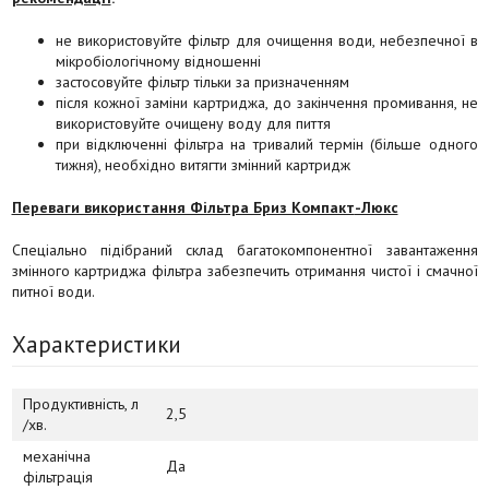
не використовуйте фільтр для очищення води, небезпечної в
мікробіологічному відношенні
застосовуйте фільтр тільки за призначенням
після кожної заміни картриджа, до закінчення промивання, не
використовуйте очищену воду для пиття
при відключенні фільтра на тривалий термін (більше одного
тижня), необхідно витягти змінний картридж
Переваги використання Фільтра Бриз Компакт
-Люкс
Спеціально підібраний склад багатокомпонентної завантаження
змінного картриджа фільтра забезпечить отримання чистої і смачної
питної води.
Характеристики
Продуктивність, л
2,5
/хв.
механічна
Да
фільтрація