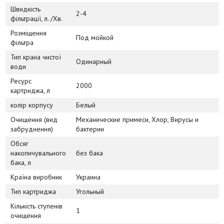
Швидкість
2-4
фільтрації, л. /Хв.
Розміщення
Под мойкой
фільтра
Тип крана чистої
Одинарный
води
Ресурс
2000
картриджа, л
колір корпусу
Белый
Очищення (вид
Механические примеси, Хлор, Вирусы и
забруднення)
бактерии
Обсяг
накопичувального
без бака
бака, л
Країна виробник
Украина
Тип картриджа
Угольный
Кількість ступенів
1
очищення