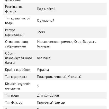
Розміщення
Под мойкой
фільтра
Тип крана чистої
Одинарный
води
Ресурс
3500
картриджа, л
Очищення (вид
Механические примеси, Хлор, Вирусы и
забруднення)
бактерии
Обсяг
накопичувального
без бака
бака, л
Країна виробник
Украина
Тип картриджа
Полипропиленовый, Угольный
Кількість ступенів
3
очищення
Тип води
Для холодной
Тип фільтра
Проточный фильтр