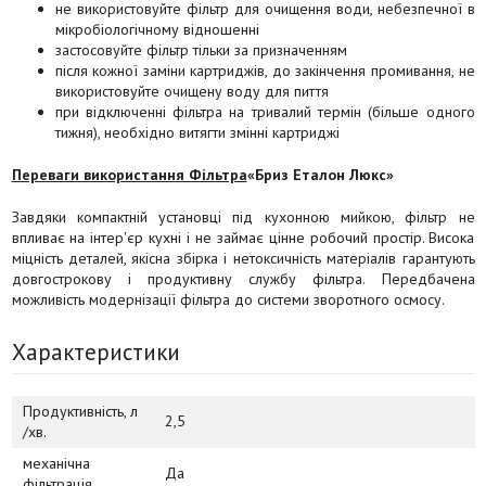
не використовуйте фільтр для очищення води, небезпечної в
мікробіологічному відношенні
застосовуйте фільтр тільки за призначенням
після кожної заміни картриджів, до закінчення промивання, не
використовуйте очищену воду для пиття
при відключенні фільтра на тривалий термін (більше одного
тижня), необхідно витягти змінні картриджі
Переваги використання Фільтра
«Бриз Еталон Люкс»
Завдяки компактній установці під кухонною мийкою, фільтр не
впливає на інтер'єр кухні і не займає цінне робочий простір. Висока
міцність деталей, якісна збірка і нетоксичність матеріалів гарантують
довгострокову і продуктивну службу фільтра. Передбачена
можливість модернізації фільтра до системи зворотного осмосу.
Характеристики
Продуктивність, л
2,5
/хв.
механічна
Да
фільтрація