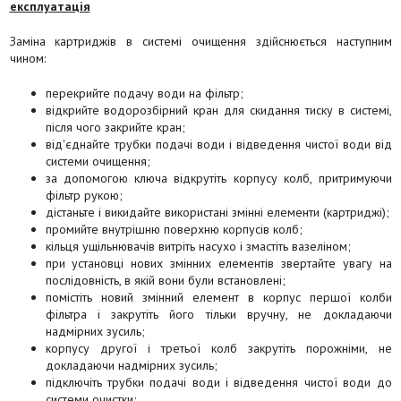
експлуатація
Заміна картриджів в системі очищення здійснюється наступним
чином:
перекрийте подачу води на фільтр;
відкрийте водорозбірний кран для скидання тиску в системі,
після чого закрийте кран;
від'єднайте трубки подачі води і відведення чистої води від
системи очищення;
за допомогою ключа відкрутіть корпусу колб, притримуючи
фільтр рукою;
дістаньте і викидайте використані змінні елементи (картриджі);
промийте внутрішню поверхню корпусів колб;
кільця ущільнювачів витріть насухо і змастіть вазеліном;
при установці нових змінних елементів звертайте увагу на
послідовність, в якій вони були встановлені;
помістіть новий змінний елемент в корпус першої колби
фільтра і закрутіть його тільки вручну, не докладаючи
надмірних зусиль;
корпусу другої і третьої колб закрутіть порожніми, не
докладаючи надмірних зусиль;
підключіть трубки подачі води і відведення чистої води до
системи очистки;