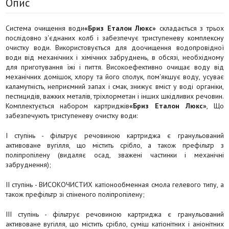
Опис
Система очищення води
«Бриз Еталон Люкс»
складається з трьох
послідовно з'єднаних колб і забезпечує триступеневу комплексну
очистку води. Використовується для доочищення водопровідної
води від механічних і хімічних забруднень, в обсязі, необхідному
для приготування їжі і пиття. Високоефективно очищає воду від
механічних домішок, хлору та його сполук, пом'якшує воду, усуває
каламутність, неприємний запах і смак, знижує вміст у воді органіки,
пестицидів, важких металів, тріхлорметан і інших шкідливих речовин.
Комплектується набором картриджів
«Бриз Еталон Люкс»
, Що
забезпечують триступеневу очистку води:
I ступінь - фільтрує речовиною картриджа є гранульований
активоване вугілля, що містить срібло, а також префільтр з
поліпропілену (видаляє осад, зважені частинки і механічні
забруднення);
II ступінь - ВИСОКОЧИСТИХ катіонообменная смола гелевого типу, а
також префільтр зі спіненого поліпропілену;
III ступінь - фільтрує речовиною картриджа є гранульований
активоване вугілля, що містить срібло, суміш катіонітних і аніонітних