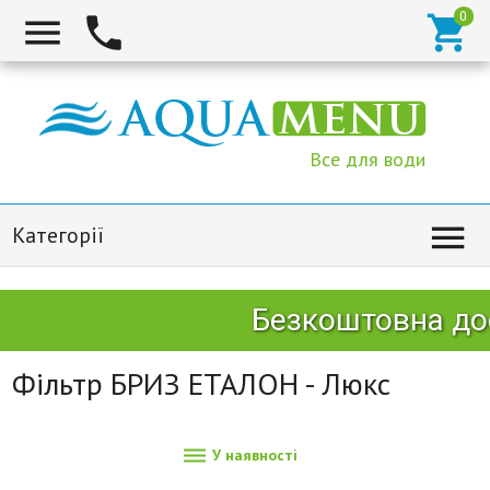



Все для води

Категорії
Безкоштовна дост
Фільтр БРИЗ ЕТАЛОН - Люкс

У наявності