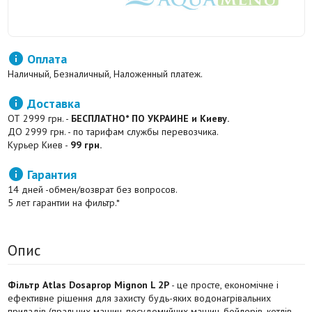

Оплата
Наличный, Безналичный, Наложенный платеж.

Доставка
ОТ 2999 грн. -
БЕСПЛАТНО* ПО УКРАИНЕ и Киеву.
ДО 2999 грн. - по тарифам службы перевозчика.
Курьер Киев -
99 грн.

Гарантия
14 дней -обмен/возврат без вопросов.
5 лет гарантии на фильтр.*
Опис
Фільтр Atlas Dosaprop Mignon L 2P
- це просте, економічне і
ефективне рішення для захисту будь-яких водонагрівальних
приладів (пральних машин, посудомийних машин, бойлерів, котлів