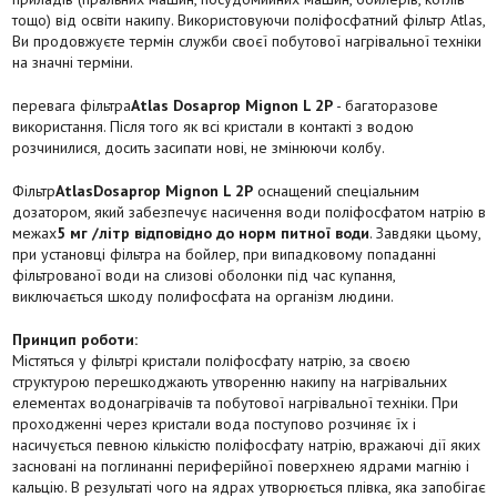
тощо) від освіти накипу. Використовуючи поліфосфатний фільтр Atlas,
Ви продовжуєте термін служби своєї побутової нагрівальної техніки
на значні терміни.
перевага фільтра
Atlas Dosaprop Mignon L 2P
- багаторазове
використання. Після того як всі кристали в контакті з водою
розчинилися, досить засипати нові, не змінюючи колбу.
Фільтр
Atlas
Dosaprop Mignon L 2P
оснащений спеціальним
дозатором, який забезпечує насичення води поліфосфатом натрію в
межах
5 мг /літр відповідно до норм питної води
. Завдяки цьому,
при установці фільтра на бойлер, при випадковому попаданні
фільтрованої води на слизові оболонки під час купання,
виключається шкоду полифосфата на організм людини.
Принцип роботи:
Містяться у фільтрі кристали поліфосфату натрію, за своєю
структурою перешкоджають утворенню накипу на нагрівальних
елементах водонагрівачів та побутової нагрівальної техніки. При
проходженні через кристали вода поступово розчиняє їх і
насичується певною кількістю поліфосфату натрію, вражаючі дії яких
засновані на поглинанні периферійної поверхнею ядрами магнію і
кальцію. В результаті чого на ядрах утворюється плівка, яка запобігає