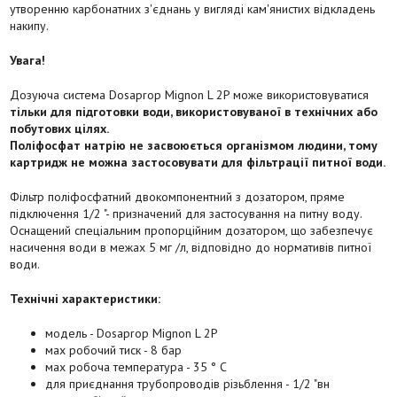
утворенню карбонатних з'єднань у вигляді кам'янистих відкладень
накипу.
Увага!
Дозуюча система Dosaprop Mignon L 2P може використовуватися
тільки для підготовки води, використовуваної в технічних або
побутових цілях.
Поліфосфат натрію не засвоюється організмом людини, тому
картридж не можна застосовувати для фільтрації питної води.
Фільтр поліфосфатний двокомпонентний з дозатором, пряме
підключення 1/2 "- призначений для застосування на питну воду.
Оснащений спеціальним пропорційним дозатором, що забезпечує
насичення води в межах 5 мг /л, відповідно до нормативів питної
води.
Технічні характеристики:
модель - Dosaprop Mignon L 2P
мax робочий тиск - 8 бар
мах робоча температура - 35 ° C
для приєднання трубопроводів різьблення - 1/2 "вн