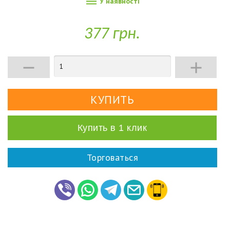

У наявності
377 грн.


Купить в 1 клик
Торговаться