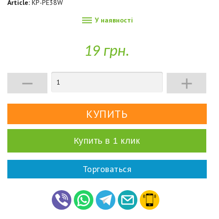
Article:
KP-PE38W

У наявності
19 грн.


Купить в 1 клик
Торговаться