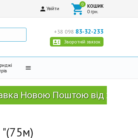

КОШИК

Увійти
0 грн.
83-32-233
+38 098

Зворотній звязок
триджі

трів
Новою Поштою від 2999 грн!
"(75м)