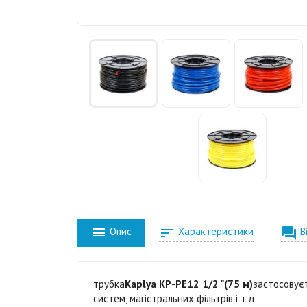



Опис
Характеристики
В
трубка
Kaplya KP-PE12 1/2 "(75 м)
застосовуєт
систем, магістральних фільтрів і т.д.