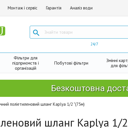
Монтаж і сервіс
Гарантія
Аналіз води

24/7
Фільтри для
Змінні кар
підприємств і
Побутові фільтри
для філь
організацій
Безкоштовна доставка 
чний поліетиленовий шланг Kaplya 1/2 "(75м)
леновий шланг Kaplya 1/2 