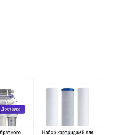
 Доставка
обратного
Набор картриджей для
Комп