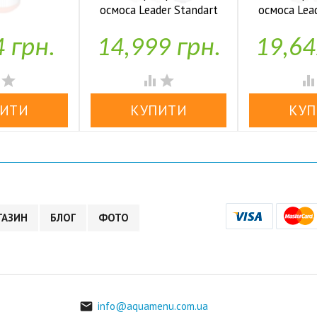
осмоса Leader Standart
осмоса Lea
аявності
RO-6 bio UF
RO-6 b
4 грн.
14,999 грн.
19,64


У наявності
У н




ГАЗИН
БЛОГ
ФОТО
info@aquamenu.com.ua
