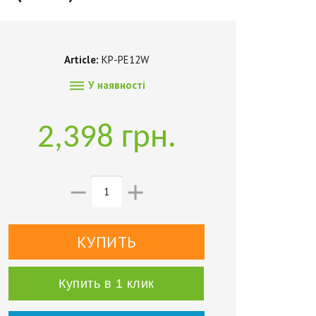
Article:
KP-PE12W

У наявності
2,398 грн.


Купить в 1 клик