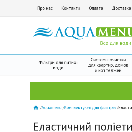
Про нас
Контакти
Оплата
Доставка
Все для води
Системы очистки
Фільтри для питної
для квартир, домов
води
и коттеджей
/
Aquamenu
/
Комплектуючі для фільтрів
/
Еласти

Еластичний поліети