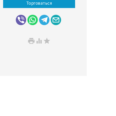
Торговаться


