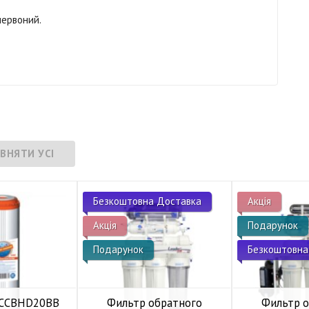
червоний.
Безкоштовна Доставка
Акція
Акція
Подарунок
Подарунок
Безкоштовна
 FCCBHD20BB
Фильтр обратного
Фильтр 