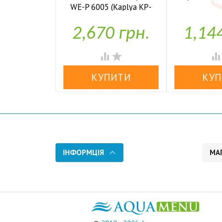
WE-P 6005 (Kaplya KP-

У н
P6005)
2,670 грн.
1,14

У наявності


ІНФОРМЦІЯ
МА