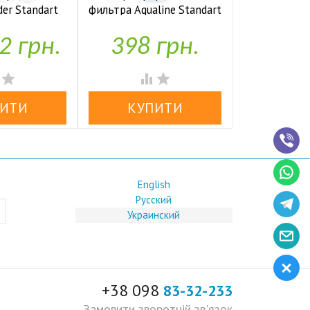
der Standart
фильтра Aqualine Standart
накопите
io UF P
1-2-3
Kaplya
2 грн.
398 грн.
1,97


аявності
У наявності
У н




English
Русский
Украинский
+38 098
83-32-233
Замовити зворотній зв'язок