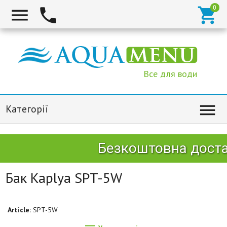



Все для води

Категорії
Безкоштовна достав
Бак Kaplya SPT-5W
Article:
SPT-5W