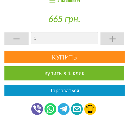

У наявності
665 грн.


Купить в 1 клик
Торговаться