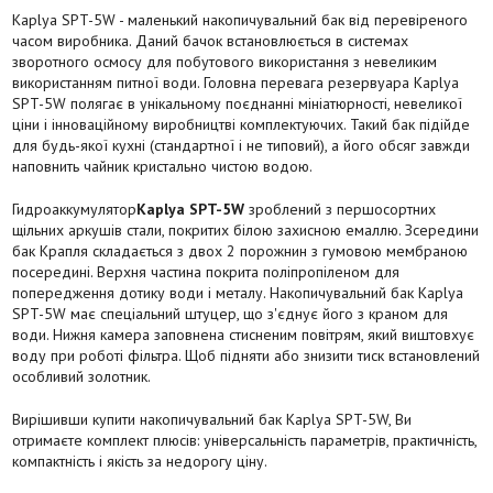
Kaplya SPT-5W - маленький накопичувальний бак від перевіреного
часом виробника. Даний бачок встановлюється в системах
зворотного осмосу для побутового використання з невеликим
використанням питної води. Головна перевага резервуара Kaplya
SPT-5W полягає в унікальному поєднанні мініатюрності, невеликої
ціни і інноваційному виробництві комплектуючих. Такий бак підійде
для будь-якої кухні (стандартної і не типовий), а його обсяг завжди
наповнить чайник кристально чистою водою.
Гидроаккумулятор
Kaplya SPT-5W
зроблений з першосортних
щільних аркушів стали, покритих білою захисною емаллю. Зсередини
бак Крапля складається з двох 2 порожнин з гумовою мембраною
посередині. Верхня частина покрита поліпропіленом для
попередження дотику води і металу. Накопичувальний бак Kaplya
SPT-5W має спеціальний штуцер, що з'єднує його з краном для
води. Нижня камера заповнена стисненим повітрям, який виштовхує
воду при роботі фільтра. Щоб підняти або знизити тиск встановлений
особливий золотник.
Вирішивши купити накопичувальний бак Kaplya SPT-5W, Ви
отримаєте комплект плюсів: універсальність параметрів, практичність,
компактність і якість за недорогу ціну.