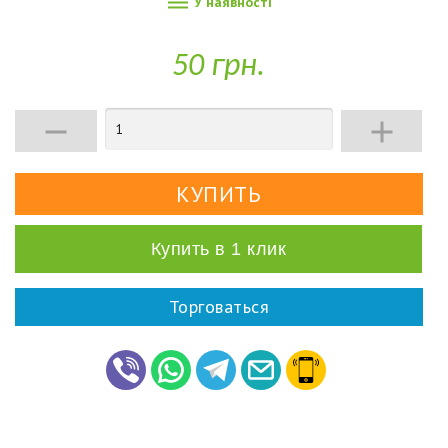

У наявності
50 грн.


Купить в 1 клик
Торговаться