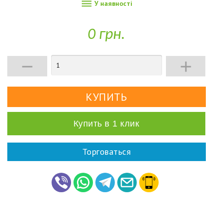

У наявності
0 грн.


Купить в 1 клик
Торговаться