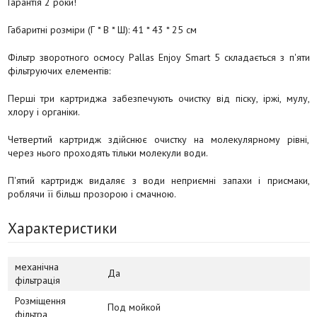
Гарантія 2 роки!
Габаритні розміри (Г * В * Ш): 41 * 43 * 25 см
Фільтр зворотного осмосу Pallas Enjoy Smart 5 складається з п'яти
фільтруючих елементів:
Перші три картриджа забезпечують очистку від піску, іржі, мулу,
хлору і органіки.
Четвертий картридж здійснює очистку на молекулярному рівні,
через нього проходять тільки молекули води.
П'ятий картридж видаляє з води неприємні запахи і присмаки,
роблячи її більш прозорою і смачною.
Характеристики
механічна
Да
фільтрація
Розміщення
Под мойкой
фільтра