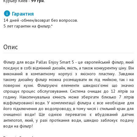
Курьер Киев -
99 грн.

Гарантия
14 дней -обмен/возврат без вопросов.
5 лет гарантии на фильтр.*
Опис
Фільтр для води Pallas Enjoy Smart 5 - це європейський фільтр, який
поєднує в собі відмінний дизайн, якість, а також конкурентну ціну. Він
виконаний в компактному корпусі з якісного пластику. Завдяки
такому дизайну фільтр можна розміщувати як під мийкою, так і на
поверхні кухні. Фільтруючі елементи швидкоз'ємні що значно
спрощує процес обслуговування. Система очищає до 12 літрів за
годину. Накопичувальна ємність може зберігати близько 7 літрів
відфільтрованої води. У комплектації фільтра є все необхідне для
його підключення до водопроводу, в тому числі і стильний кран для
очищеної води! Ще однією перевагою є вбудований датчик
антипотоп, який, у разі протікання води, швидко заблокує подачу
води на фільтр!