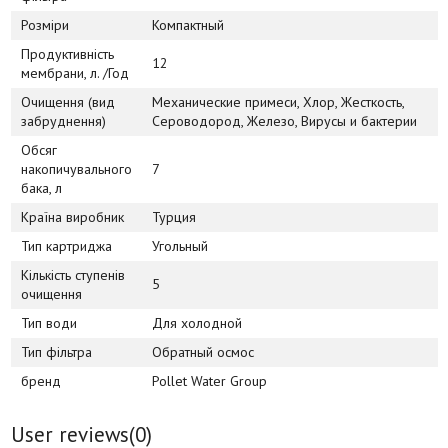
Розміри
Компактный
Продуктивність
12
мембрани, л. /Год
Очищення (вид
Механические примеси, Хлор, Жесткость,
забруднення)
Сероводород, Железо, Вирусы и бактерии
Обсяг
накопичувального
7
бака, л
Країна виробник
Турция
Тип картриджа
Угольный
Кількість ступенів
5
очищення
Тип води
Для холодной
Тип фільтра
Обратный осмос
бренд
Pollet Water Group
User reviews(
0
)