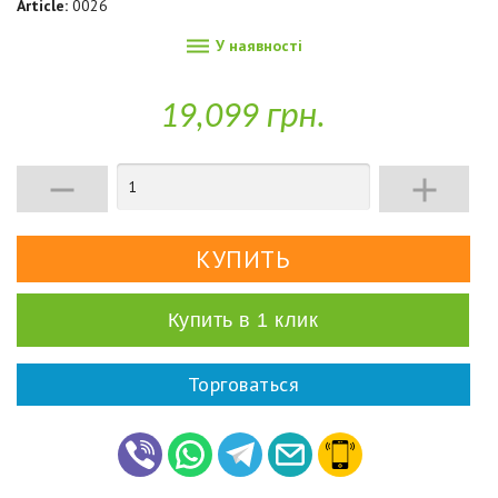
Article:
0026

У наявності
19,099 грн.


Купить в 1 клик
Торговаться