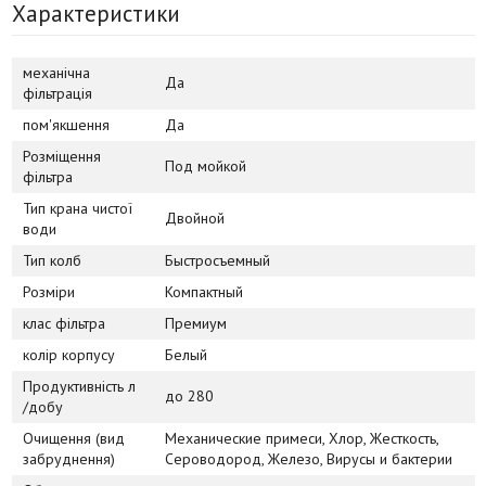
Характеристики
механічна
Да
фільтрація
пом'якшення
Да
Розміщення
Под мойкой
фільтра
Тип крана чистої
Двойной
води
Тип колб
Быстросъемный
Розміри
Компактный
клас фільтра
Премиум
колір корпусу
Белый
Продуктивність л
до 280
/добу
Очищення (вид
Механические примеси, Хлор, Жесткость,
забруднення)
Сероводород, Железо, Вирусы и бактерии