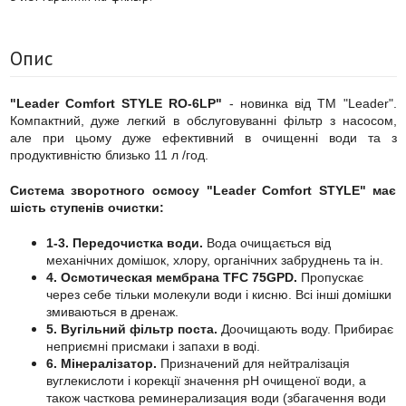
Опис
"Leader Comfort STYLE RO-6LP"
- новинка від ТМ "Leader".
Компактний, дуже легкий в обслуговуванні фільтр з насосом,
але при цьому дуже ефективний в очищенні води та з
продуктивністю близько 11 л /год.
Система зворотного осмосу "Leader Comfort STYLE" має
шість ступенів очистки:
1-3. Передочистка води.
Вода очищається від
механічних домішок, хлору, органічних забруднень та ін.
4. Осмотическая мембрана TFC 75GPD.
Пропускає
через себе тільки молекули води і кисню. Всі інші домішки
змиваються в дренаж.
5. Вугільний фільтр поста.
Доочищають воду. Прибирає
неприємні присмаки і запахи в воді.
6. Мінералізатор.
Призначений для нейтралізація
вуглекислоти і корекції значення рН очищеної води, а
також часткова реминерализация води (збагачення води