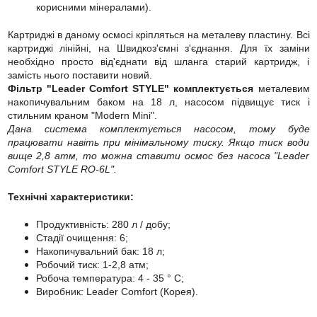
корисними мінералами).
Картриджі в даному осмосі кріпляться на металеву пластину. Всі
картриджі лінійні, на Швидкоз'ємні з'єднання. Для їх заміни
необхідно просто від'єднати від шланга старий картридж, і
замість нього поставити новий.
Фільтр "Leader Comfort STYLE" комплектується
металевим
накопичувальним баком на 18 л, насосом підвищує тиск і
стильним краном "Modern Mini".
Дана система комплектується насосом, тому буде
працювати навіть при мінімальному тиску. Якщо тиск води
вище 2,8 атм, то можна ставити осмос без насоса "Leader
Comfort STYLE RO-6L".
Технічні характеристики:
Продуктивність: 280 л / добу;
Стадії очищення: 6;
Накопичувальний бак: 18 л;
Робочий тиск: 1-2,8 атм;
Робоча температура: 4 - 35 ° C;
Виробник: Leader Comfort (Корея).