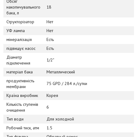
Обсяг
накопичувального
18
бака, л
Структорізатор
Нет
УФ лампа
Нет
мінералізація
Есть
підвищує насос
Есть
Діаметр
1/2"
підключення
матеріал бака
Металлический
продуктивність
75 GPD / 284 л./сутки
мембрани
Країна виробник
Корея
Кількість ступенів
6
очищення
Тип води
Для холодной
Робочий тиск, атм
1.5
Тип фільтра
Обратный осмос