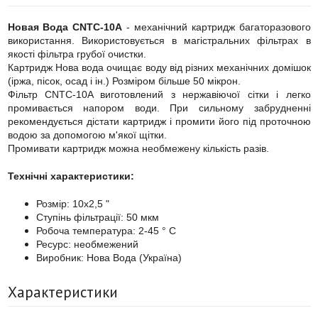
Новая Вода CNTC-10A
- механічний картридж багаторазового
використання. Використовується в магістральних фільтрах в
якості фільтра грубої очистки.
Картридж Нова вода очищає воду від різних механічних домішок
(іржа, пісок, осад і ін.) Розміром більше 50 мікрон.
Фільтр CNTC-10A виготовлений з нержавіючої сітки і легко
промивається напором води. При сильному забрудненні
рекомендується дістати картридж і промити його під проточною
водою за допомогою м'якої щітки.
Промивати картридж можна необмежену кількість разів.
Технічні характеристики:
Розмір: 10х2,5 "
Ступінь фільтрації: 50 мкм
Робоча температура: 2-45 ° С
Ресурс: необмежений
Виробник: Нова Вода (Україна)
Характеристики