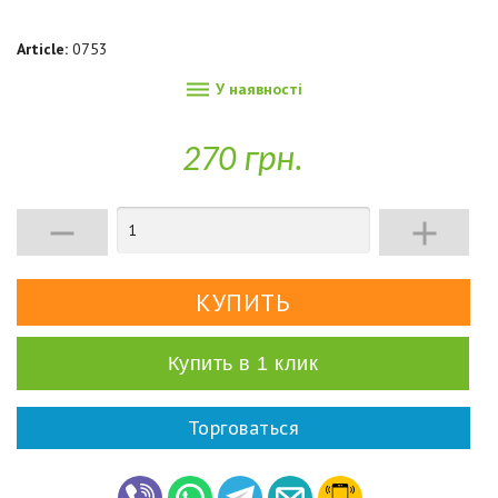
Article:
0753

У наявності
270 грн.


Купить в 1 клик
Торговаться