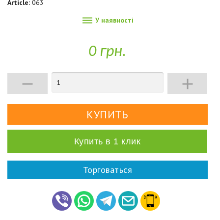
Article:
063

У наявності
0 грн.


Купить в 1 клик
Торговаться