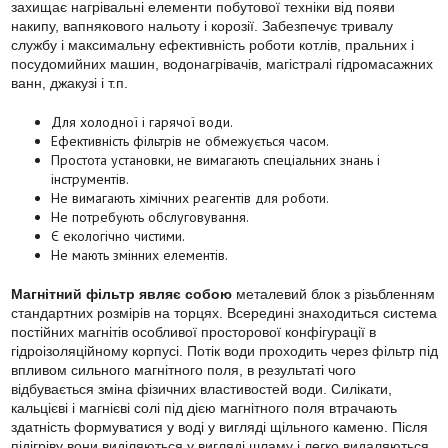
захищає нагрівальні елементи побутової техніки від появи
накипу, вапнякового нальоту і корозії. Забезпечує тривалу
службу і максимальну ефективність роботи котлів, пральних і
посудомийних машин, водонагрівачів, магістралі гідромасажних
ванн, джакузі і т.п.
Для холодної і гарячої води.
Ефективність фільтрів не обмежується часом.
Простота установки, не вимагають спеціальних знань і
інструментів.
Не вимагають хімічних реагентів для роботи.
Не потребують обслуговування.
Є екологічно чистими.
Не мають змінних елементів.
Магнітний фільтр являє собою
металевий блок з різьбленням
стандартних розмірів на торцях. Всередині знаходиться система
постійних магнітів особливої просторової конфігурації в
гідроізоляційному корпусі. Потік води проходить через фільтр під
впливом сильного магнітного поля, в результаті чого
відбувається зміна фізичних властивостей води. Силікати,
кальцієві і магнієві солі під дією магнітного поля втрачають
здатність формуватися у воді у вигляді щільного каменю. Після
підігріву вони виділяються у вигляді шламу і легко видаляються