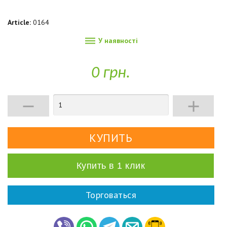
Article:
0164

У наявності
0 грн.


Купить в 1 клик
Торговаться