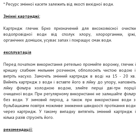
* Ресурс змінної касети залежить від якості вихідної води.
Змінні картриджі:
Картридж глечик Бриз призначений для високоякісної очистки
водопровідної води від сполук хлору, хлорорганики, іржі,
органічних домішок, усуває запах і покращує смак води.
експлуатація
Перед початком використання ретельно промийте воронку, глечик і
кришку слабким мильним розчином, обполосніть чистою водою і
витріть насухо. Замочіть змінний картридж в воді на 15 - 20 хв.
Вийміть картридж з води і вставте його в лійку до упору, наповніть
лійку фільтра холодною водою, злийте перші дві-три порції
очищеної води. При регулярному використанні не залишайте фільтр
без води. У зимовий період, а також при використанні води з
бульбашками повітря можливе зниження швидкості протікання води
через картридж. У такому випадку витягніть змінний картридж і
кілька разів струсніть його.
рекомендації: