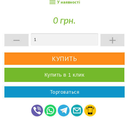

У наявності
0 грн.


Купить в 1 клик
Торговаться