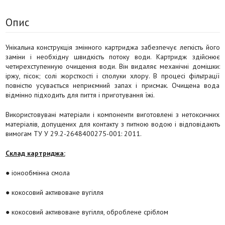
Опис
Унікальна конструкція змінного картриджа забезпечує легкість його
заміни і необхідну швидкість потоку води. Картридж здійснює
четирехступенную очищення води. Він видаляє механічні домішки:
іржу, пісок; солі жорсткості і сполуки хлору. В процесі фільтрації
повністю усувається неприємний запах і присмак. Очищена вода
відмінно підходить для пиття і приготування їжі.
Використовувані матеріали і компоненти виготовлені з нетоксичних
матеріалів, допущених для контакту з питною водою і відповідають
вимогам ТУ У 29.2-2648400275-001: 2011.
Склад картриджа:
● іонообмінна смола
● кокосовий активоване вугілля
● кокосовий активоване вугілля, оброблене сріблом