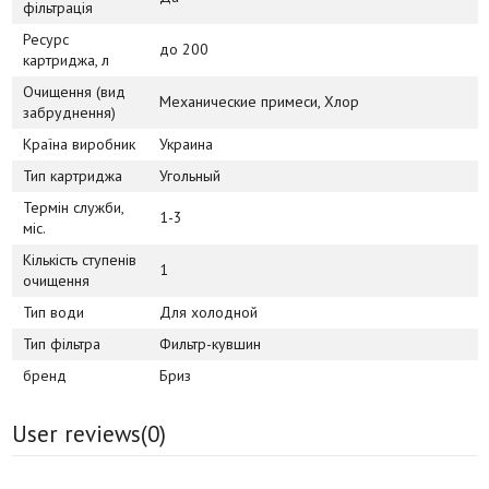
фільтрація
Ресурс
до 200
картриджа, л
Очищення (вид
Механические примеси, Хлор
забруднення)
Країна виробник
Украина
Тип картриджа
Угольный
Термін служби,
1-3
міс.
Кількість ступенів
1
очищення
Тип води
Для холодной
Тип фільтра
Фильтр-кувшин
бренд
Бриз
User reviews(
0
)