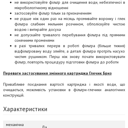
не використовуйте фільтр для очищення води, небезпечної в
мікробіологічному відношенні
застосовуйте фільтр тільки за призначенням
не рідше ніж один раз на місяць промивайте воронку і глек
фільтра слабким мильним розчином, обполіскуйте чистою
водою і витирайте досуха
не допускайте тривалого перебування фільтра під прямими
сонячними променями
в разі тривалих перерв в роботі фільтра (більше тижня)
відфільтровану воду злийте, а деталі фільтра протріть насухо
чистим рушником. Перш ніж знову почати використовувати
фільтр, повторіть процедуру підготовки фільтра до роботи
Переваги застосування змінного картриджа Глечик Бриз
Привабливе поєднання вартості картриджа і якості води, що
очищається, можливість установки в фільтри-глечики аналогічних
конструкцій.
Характеристики
механічна
Да