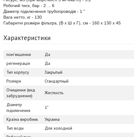
Робочий тиск, бар - 2 ... 6
Діаметр підключення трубопроводів - 1 "
Вага нетто, кг - 130
Габаритні розміри фільтра, (В х Ш х Г), см - 160 х 130 х 45
Характеристики
пом'якшення
Да
регенерація
Да
Тип корпусу
Закрытый
Розміри
Стандартный
Очищення (вид
Жесткость
забруднення)
Діаметр
1"
підключення
Країна виробник
Украина
Тип води
Для холодной
Робочий тиск,