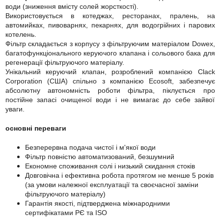
води (зниження вмісту солей жорсткості).
Використовується в котеджах, ресторанах, пралень, на
автомийках, пивоварнях, пекарнях, для водогрійних і парових
котелень.
Фільтр складається з корпусу з фільтруючим матеріалом Dowex,
багатофункціонального керуючого клапана і сольового бака для
регенерації фільтруючого матеріалу.
Унікальний керуючий клапан, розроблений компанією Clack
Corporation (США) спільно з компанією Ecosoft, забезпечує
абсолютну автономність роботи фільтра, піклується про
постійне запасі очищеної води і не вимагає до себе зайвої
уваги.
основні переваги
Безперервна подача чистої і м'якої води
Фільтр повністю автоматизований, безшумний
Економне споживання солі і низький скидання стоків
Довговічна і ефективна робота протягом не менше 5 років
(за умови належної експлуатації та своєчасної заміни
фільтруючого матеріалу)
Гарантія якості, підтверджена міжнародними
сертифікатами РЄ та ISO