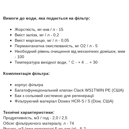
Вимоги до води, яка подається на фільтр:
Жорсткість, мг-екв / л - 15
Вміст заліза, мг / л - 0,2
Вміст марганцю, мг / л - 0,05
Перманганатна окислюваність, мг О2 / л - 5
Необхідний рівень очищення від механічних домішок, мкм
- 100
Температура вихідної води, ° С - + 4 ... + 30
Комплектація фільтра:
корпус фільтра
Багатофункціональний клапан Clack WS1TWIN РЄ (США)
Бак з сольовий системою для регенерації
Фільтруючий матеріал Dowex HCR-S / S (Dow, США)
Технічні характеристики:
Продуктивність, м3 / год - 2,0 / 2,5
Обсяг фільтруючого матеріалу, л - 74
Ресурс, м3 (при жорсткості 5 мг-екв /л) - 5,2