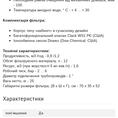
- 100
Температура вихідної води, ° С - + 4 ... + 30
Комплектація фільтра:
Корпус типу «кабінет» в сучасному дизайні
Багатофункціональний клапан Clack WS1 РЄ (США)
Іонообмінна смола Dowex (Dow Chemical, США)
Технічні характеристики:
Продуктивність, м3 /год - 0,8 /1,2
Обсяг фільтруючого матеріалу, л - 12
Ресурс, м3 (при жорсткості 5 мг-екв /л) - 1,6
Робочий тиск, бар - 2 ... 6
Діаметр підключення трубопроводів - 1 "
Вага нетто, кг - 25
Габаритні розміри фільтра, (В х Ш х Г), см - 70 х 35 х 52
Характеристики
пом'якшення
Да