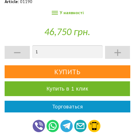
Article:
01190

У наявності
46,750 грн.


Купить в 1 клик
Торговаться