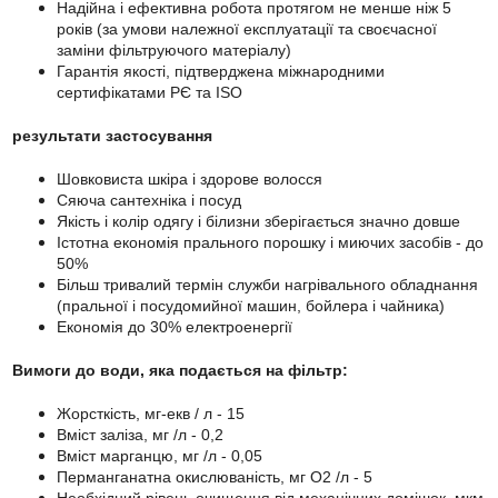
Надійна і ефективна робота протягом не менше ніж 5
років (за умови належної експлуатації та своєчасної
заміни фільтруючого матеріалу)
Гарантія якості, підтверджена міжнародними
сертифікатами РЄ та ISO
результати застосування
Шовковиста шкіра і здорове волосся
Сяюча сантехніка і посуд
Якість і колір одягу і білизни зберігається значно довше
Істотна економія прального порошку і миючих засобів - до
50%
Більш тривалий термін служби нагрівального обладнання
(пральної і посудомийної машин, бойлера і чайника)
Економія до 30% електроенергії
Вимоги до води, яка подається на фільтр:
Жорсткість, мг-екв / л - 15
Вміст заліза, мг /л - 0,2
Вміст марганцю, мг /л - 0,05
Перманганатна окислюваність, мг О2 /л - 5
Необхідний рівень очищення від механічних домішок, мкм