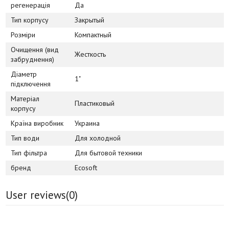
регенерація
Да
Тип корпусу
Закрытый
Розміри
Компактный
Очищення (вид
Жесткость
забруднення)
Діаметр
1"
підключення
Матеріал
Пластиковый
корпусу
Країна виробник
Украина
Тип води
Для холодной
Тип фільтра
Для бытовой техники
бренд
Ecosoft
User reviews(
0
)