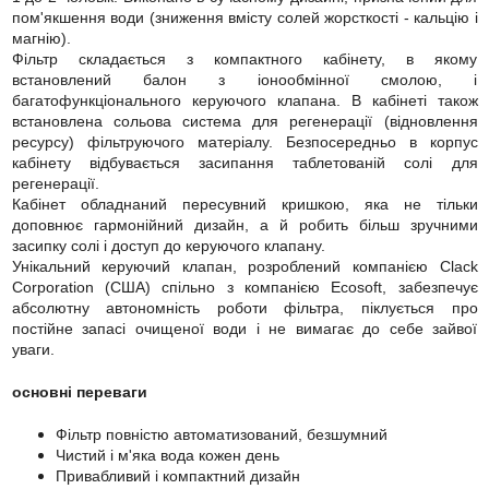
пом'якшення води (зниження вмісту солей жорсткості - кальцію і
магнію).
Фільтр складається з компактного кабінету, в якому
встановлений балон з іонообмінної смолою, і
багатофункціонального керуючого клапана. В кабінеті також
встановлена сольова система для регенерації (відновлення
ресурсу) фільтруючого матеріалу. Безпосередньо в корпус
кабінету відбувається засипання таблетованій солі для
регенерації.
Кабінет обладнаний пересувний кришкою, яка не тільки
доповнює гармонійний дизайн, а й робить більш зручними
засипку солі і доступ до керуючого клапану.
Унікальний керуючий клапан, розроблений компанією Clack
Corporation (США) спільно з компанією Ecosoft, забезпечує
абсолютну автономність роботи фільтра, піклується про
постійне запасі очищеної води і не вимагає до себе зайвої
уваги.
основні переваги
Фільтр повністю автоматизований, безшумний
Чистий і м'яка вода кожен день
Привабливий і компактний дизайн